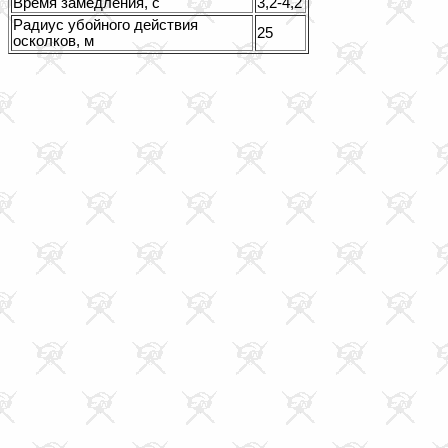
Время замедления, с
3,2-4,2
Радиус убойного действия
25
осколков, м